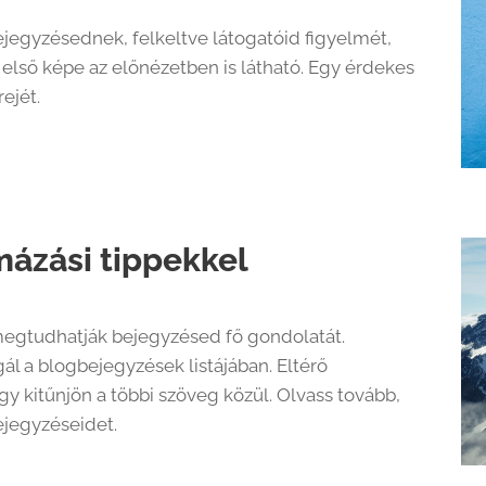
ejegyzésednek, felkeltve látogatóid figyelmét,
 első képe az előnézetben is látható. Egy érdekes
ejét.
ázási tippekkel
egtudhatják bejegyzésed fő gondolatát.
gál a blogbejegyzések listájában. Eltérő
y kitűnjön a többi szöveg közül. Olvass tovább,
jegyzéseidet.