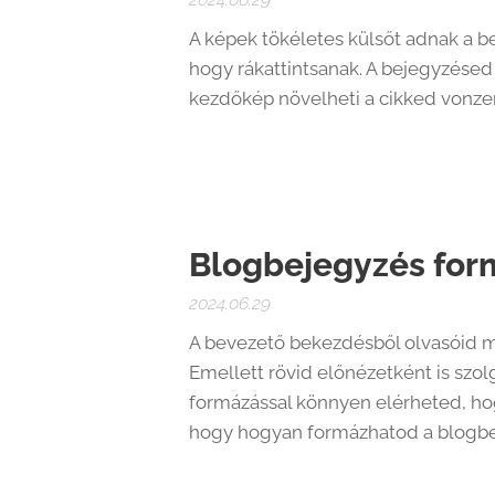
A képek tökéletes külsőt adnak a b
hogy rákattintsanak. A bejegyzésed
kezdőkép növelheti a cikked vonzer
Blogbejegyzés form
2024.06.29
A bevezető bekezdésből olvasóid m
Emellett rövid előnézetként is szol
formázással könnyen elérheted, hog
hogy hogyan formázhatod a blogbe