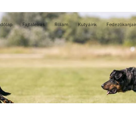
dőlap
Fajtaleírás
Rólam
Kutyáink
Fedezőkanjai