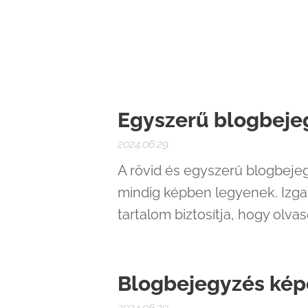
Egyszerű blogbeje
2024.06.29
A rövid és egyszerű blogbeje
mindig képben legyenek. Izga
tartalom biztosítja, hogy olva
Blogbejegyzés kép
2024.06.29