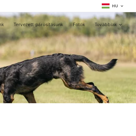
HU
nk
Tervezett párosításunk
Fotók
Továbbiak