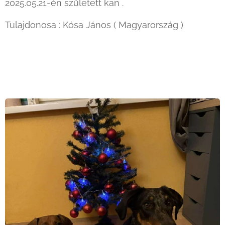
2025.05.21-én született kan .
Tulajdonosa : Kósa János ( Magyarország )