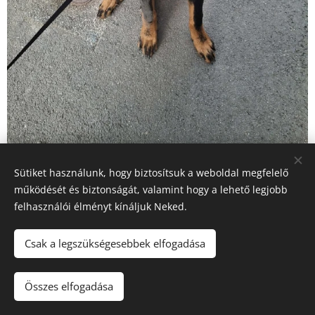
Sütiket használunk, hogy biztosítsuk a weboldal megfelelő
Dallas Soleil
működését és biztonságát, valamint hogy a lehető legjobb
felhasználói élményt kínáljuk Neked.
Charmant
Csak a legszükségesebbek elfogadása
Début Charsky Klenot - Alita Soleil Charmant )
Összes elfogadása
2025.05.17.-én született szuka.