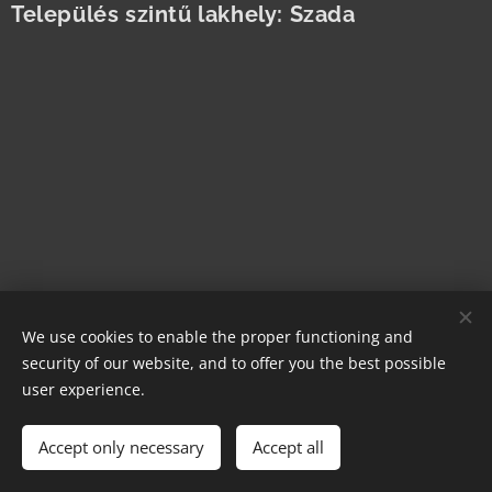
Település szintű lakhely: Szada
We use cookies to enable the proper functioning and
security of our website, and to offer you the best possible
Cookies
user experience.
Languages
Accept only necessary
Magyar
Accept all
English